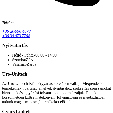
Telefon
+36-20/996-4878
+36 30 073 7768
Nyitvatartás
Hétfő - Péntek
06:00 - 14:00
Szombat
Zárva
Vasárnap
Zárva
Uro-Unitech
Az Uro-Unitech Kft. bérgyártás keretében vállalja Megrendelői
termékeinek gyártását, amelyek gyártásához szükséges szerszámokat
biztosítjuk és a gyártási folyamatokat optimalizáljuk. Ennek
köszönhetően költséghatékonyan, folyamatosan és megbízhatóan
tudunk magas minőségű termékeket előállítani.
Gyors Linkek