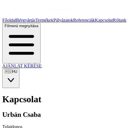
Főoldal
Bérgyártás
Termékek
Pályázatok
Referenciák
Kapcsolat
Rólunk
Főmenü megnyitása
AJÁNLAT KÉRÉSE
🇭🇺
HU
Kapcsolat
Urbán Csaba
Tulajdonos