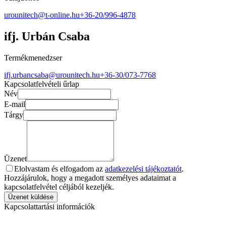
urounitech@t-online.hu
+36-20/996-4878
ifj. Urbán Csaba
Termékmenedzser
ifj.urbancsaba@urounitech.hu
+36-30/073-7768
Kapcsolatfelvételi űrlap
Név
E-mail
Tárgy
Üzenet
Elolvastam és elfogadom az
adatkezelési tájékoztatót
.
Hozzájárulok, hogy a megadott személyes adataimat a
kapcsolatfelvétel céljából kezeljék.
Üzenet küldése
Kapcsolattartási információk