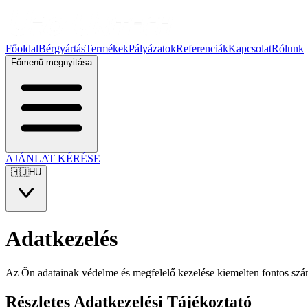
Főoldal
Bérgyártás
Termékek
Pályázatok
Referenciák
Kapcsolat
Rólunk
Főmenü megnyitása
AJÁNLAT KÉRÉSE
🇭🇺
HU
Adatkezelés
Az Ön adatainak védelme és megfelelő kezelése kiemelten fontos szám
Részletes Adatkezelési Tájékoztató