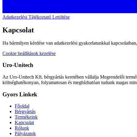
Adatkezelési Tájékoztató Letöltése
Kapcsolat
Ha bármilyen kérdése van adatkezelési gyakorlatunkkal kapcsolatban,
Cookie beállítások kezelése
Uro-Unitech
Az Uro-Unitech Kft. bérgyártás keretében vállalja Megrendelői termé
költséghatékonyan, folyamatosan és megbízhatóan tudunk magas minős
Gyors Linkek
Főoldal
Bérgyártás
Termékeink
Kapcsolat
Rólunk
Pályázatok